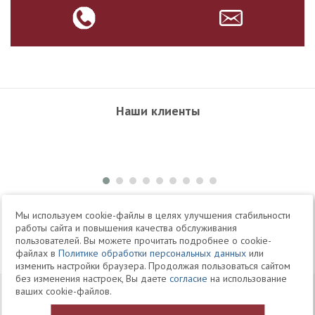
Наши клиенты
+7 495 504-34-61
Мы используем cookie-файлы в целях улучшения стабильности
работы сайта и повышения качества обслуживания
пользователей. Вы можете прочитать подробнее о cookie-
Telegram
Max
файлах в
Политике обработки персональных данных
или
изменить настройки браузера. Продолжая пользоваться сайтом
без изменения настроек, Вы даете
согласие
на использование
© 1994-2026 Юридическая Фирма «Клифф»
Карта
ваших cookie-файлов.
Юридические услуги, аудит, офшоры
сайта