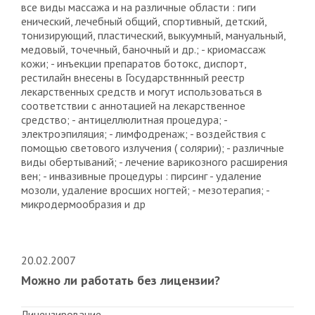
все виды массажа и на различные области : гиги
енический, лечебный общий, спортивный, детский,
тонизирующий, пластический, выкуумный, мануальный,
медовый, точечный, баночный и др.; - криомассаж
кожи; - инъекции препаратов ботокс, диспорт,
рестилайн внесены в Государствннный реестр
лекарственных средств и могут использоваться в
соответствии с аннотацией на лекарственное
средство; - антицеллюлитная процедура; -
электроэпиляция; - лимфодренаж; - воздействия с
помощью светового излучения ( солярии); - различные
виды обертываний; - лечение варикозного расширения
вен; - инвазивные процедуры : пирсинг - удаление
мозоли, удаление вросших ногтей; - мезотерапия; -
микродермообразия и др
20.02.2007
Можно ли работать без лицензии?
Лицензирование